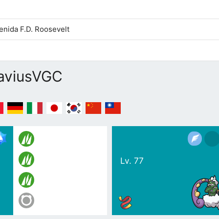
enida F.D. Roosevelt
aviusVGC
Lv. 77