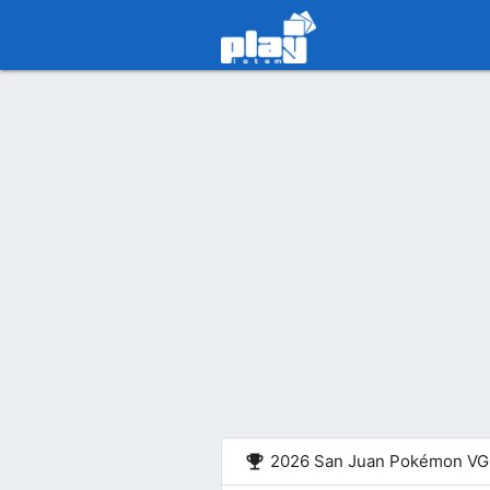
emoji_events
2026 San Juan Pokémon VG 