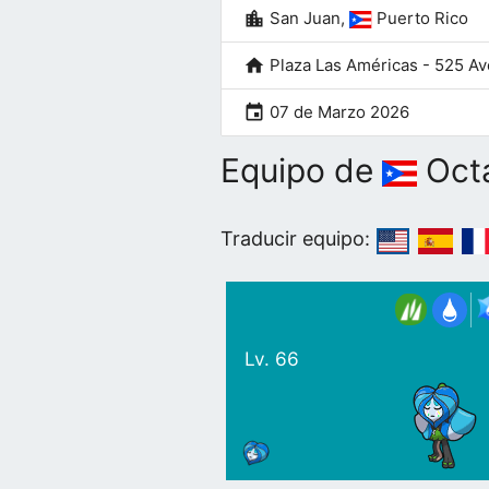
location_city
San Juan,
Puerto Rico
home
Plaza Las Américas - 525 Av
event
07 de Marzo 2026
Equipo de
Oct
Traducir equipo:
Lv. 66