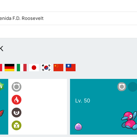
enida F.D. Roosevelt
k
Lv. 50