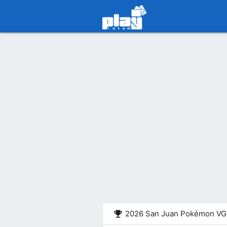
emoji_events
2026 San Juan Pokémon VG 