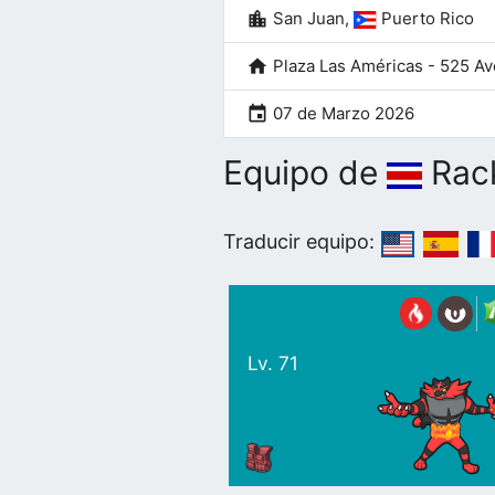
location_city
San Juan,
Puerto Rico
home
Plaza Las Américas - 525 Av
event
07 de Marzo 2026
Equipo de
Rac
Traducir equipo:
Lv. 71