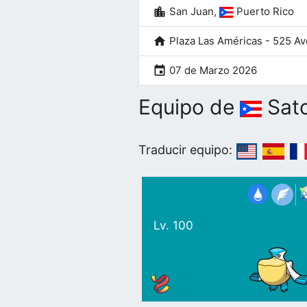
location_city
San Juan,
Puerto Rico
home
Plaza Las Américas - 525 Av
event
07 de Marzo 2026
Equipo de
Sato
Traducir equipo:
Lv. 100