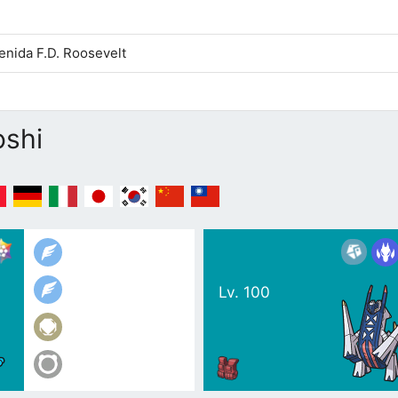
enida F.D. Roosevelt
shi
Lv. 100