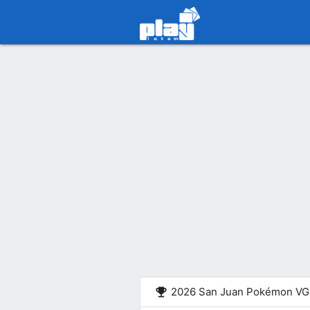
emoji_events
2026 San Juan Pokémon VG 