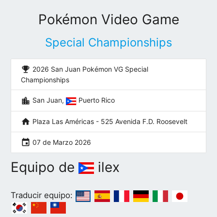
Pokémon Video Game
Special Championships
emoji_events
2026 San Juan Pokémon VG Special
Championships
location_city
San Juan,
Puerto Rico
home
Plaza Las Américas - 525 Avenida F.D. Roosevelt
event
07 de Marzo 2026
Equipo de
ilex
Traducir equipo: