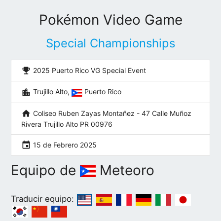
Pokémon Video Game
Special Championships
emoji_events
2025 Puerto Rico VG Special Event
location_city
Trujillo Alto,
Puerto Rico
home
Coliseo Ruben Zayas Montañez - 47 Calle Muñoz
Rivera Trujillo Alto PR 00976
event
15 de Febrero 2025
Equipo de
Meteoro
Traducir equipo: