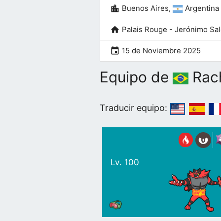
location_city
Buenos Aires,
Argentina
home
Palais Rouge - Jerónimo Sa
event
15 de Noviembre 2025
Equipo de
Rac
Traducir equipo:
Lv. 100