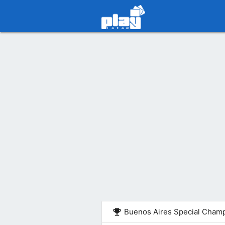
emoji_events
Buenos Aires Special Champ