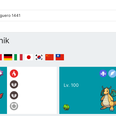
lguero 1441
hik
Lv. 100