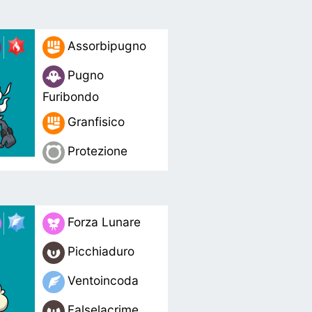
Assorbipugno
Pugno
Furibondo
Granfisico
Protezione
Forza Lunare
Picchiaduro
Ventoincoda
Falselacrime