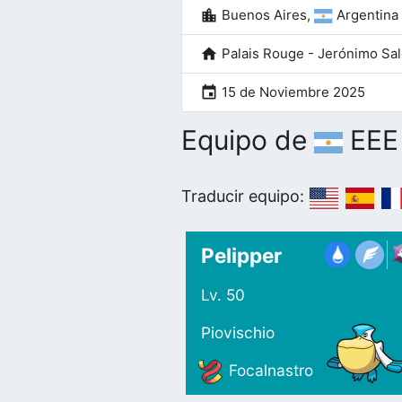
location_city
Buenos Aires,
Argentina
home
Palais Rouge - Jerónimo Sa
event
15 de Noviembre 2025
Equipo de
EEE
Traducir equipo:
Pelipper
Lv. 50
Piovischio
Focalnastro