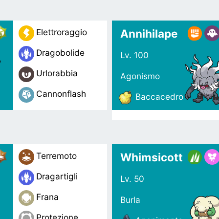
Annihilape
Elettroraggio
Dragobolide
Lv. 100
Urlorabbia
Agonismo
Cannonflash
Baccacedro
Whimsicott
Terremoto
Dragartigli
Lv. 50
Frana
Burla
Protezione