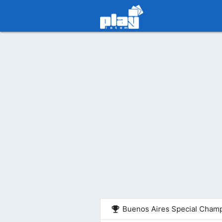
emoji_events
Buenos Aires Special Champ