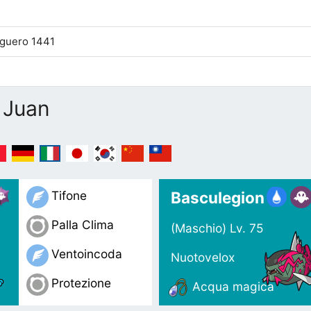
lguero 1441
 Juan
Basculegion
Tifone
Palla Clima
(Maschio)
Lv. 75
Ventoincoda
Nuotovelox
Protezione
Acqua magica