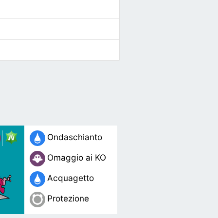
Ondaschianto
Omaggio ai KO
Acquagetto
Protezione