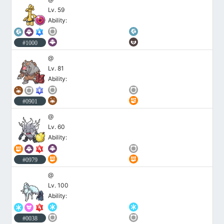
Lv. 59
Ability:
#1000
@
Lv. 81
Ability:
#0901
@
Lv. 60
Ability:
#0979
@
Lv. 100
Ability:
#0038