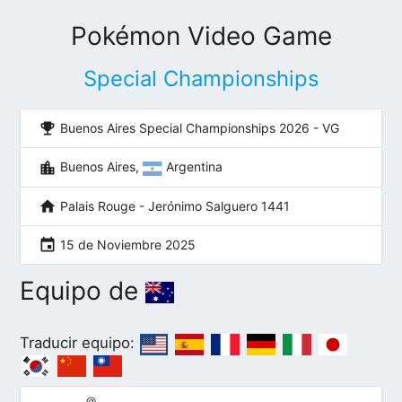
Pokémon Video Game
Special Championships
emoji_events
Buenos Aires Special Championships 2026 - VG
location_city
Buenos Aires,
Argentina
home
Palais Rouge - Jerónimo Salguero 1441
event
15 de Noviembre 2025
Equipo de
Traducir equipo:
@